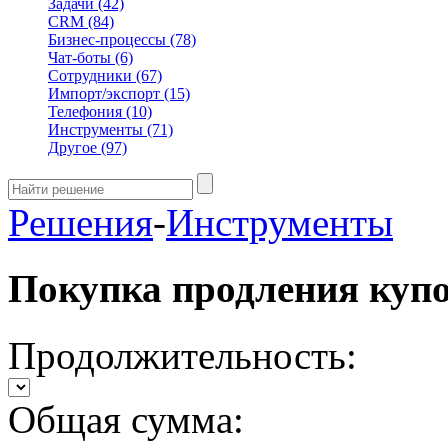
Задачи
(42)
CRM
(84)
Бизнес-процессы
(78)
Чат-боты
(6)
Сотрудники
(67)
Импорт/экспорт
(15)
Телефония
(10)
Инструменты
(71)
Другое
(97)
Решения
-
Инструменты
Покупка продления куп
Продолжительность:
Общая сумма: