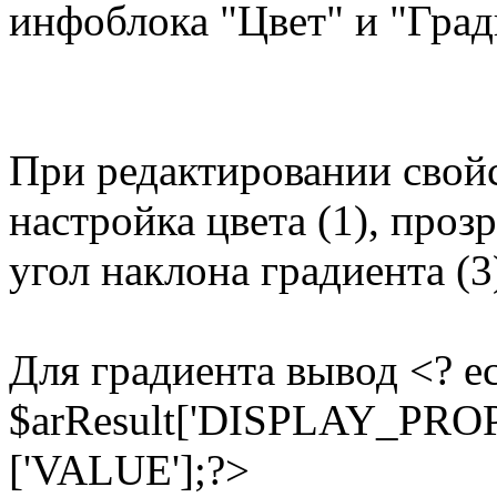
инфоблока "Цвет" и "Град
При редактировании свойс
настройка цвета (1), проз
угол наклона градиента (3
Для градиента вывод <? e
$arResult['DISPLAY_PROP
['VALUE'];?>