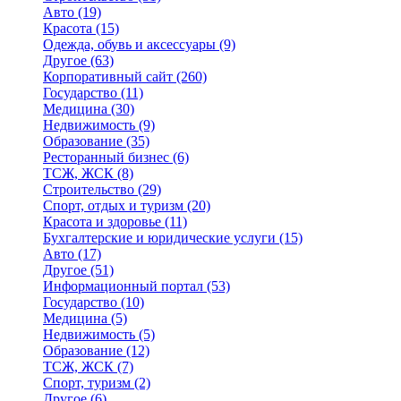
Авто
(19)
Красота
(15)
Одежда, обувь и аксессуары
(9)
Другое
(63)
Корпоративный сайт
(260)
Государство
(11)
Медицина
(30)
Недвижимость
(9)
Образование
(35)
Ресторанный бизнес
(6)
ТСЖ, ЖСК
(8)
Строительство
(29)
Спорт, отдых и туризм
(20)
Красота и здоровье
(11)
Бухгалтерские и юридические услуги
(15)
Авто
(17)
Другое
(51)
Информационный портал
(53)
Государство
(10)
Медицина
(5)
Недвижимость
(5)
Образование
(12)
ТСЖ, ЖСК
(7)
Спорт, туризм
(2)
Другое
(6)