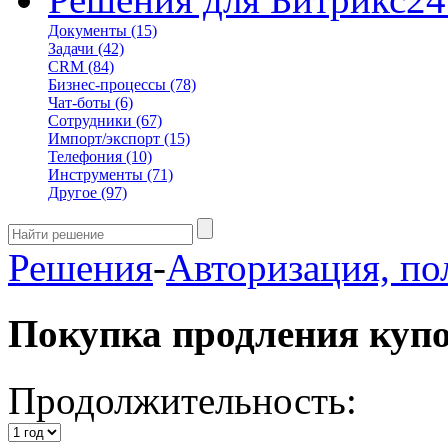
Документы
(15)
Задачи
(42)
CRM
(84)
Бизнес-процессы
(78)
Чат-боты
(6)
Сотрудники
(67)
Импорт/экспорт
(15)
Телефония
(10)
Инструменты
(71)
Другое
(97)
Решения
-
Авторизация, по
Покупка продления куп
Продолжительность: