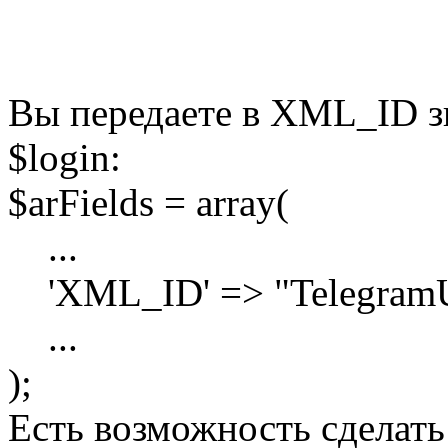
Вы передаете в XML_ID зн
$login:
$arFields = array(
...
'XML_ID' => "TelegramUse
...
);
Есть возможность сделать 