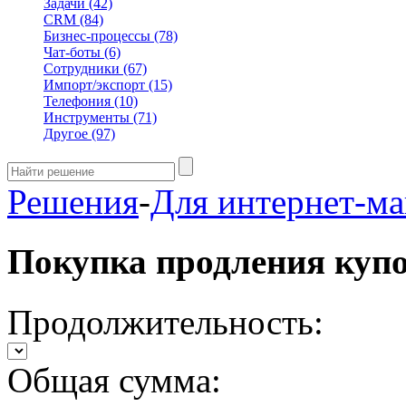
Задачи
(42)
CRM
(84)
Бизнес-процессы
(78)
Чат-боты
(6)
Сотрудники
(67)
Импорт/экспорт
(15)
Телефония
(10)
Инструменты
(71)
Другое
(97)
Решения
-
Для интернет-ма
Покупка продления куп
Продолжительность:
Общая сумма: