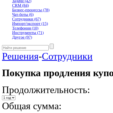
Задачи
(42)
CRM
(84)
Бизнес-процессы
(78)
Чат-боты
(6)
Сотрудники
(67)
Импорт/экспорт
(15)
Телефония
(10)
Инструменты
(71)
Другое
(97)
Решения
-
Сотрудники
Покупка продления куп
Продолжительность:
Общая сумма: