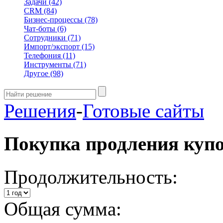
Задачи
(42)
CRM
(84)
Бизнес-процессы
(78)
Чат-боты
(6)
Сотрудники
(71)
Импорт/экспорт
(15)
Телефония
(11)
Инструменты
(71)
Другое
(98)
Решения
-
Готовые сайты
Покупка продления куп
Продолжительность:
Общая сумма: