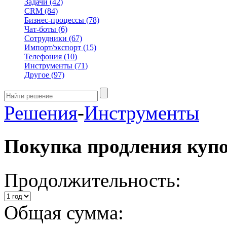
Задачи
(42)
CRM
(84)
Бизнес-процессы
(78)
Чат-боты
(6)
Сотрудники
(67)
Импорт/экспорт
(15)
Телефония
(10)
Инструменты
(71)
Другое
(97)
Решения
-
Инструменты
Покупка продления куп
Продолжительность:
Общая сумма: