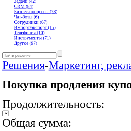
Задачи
(42)
CRM
(84)
Бизнес-процессы
(78)
Чат-боты
(6)
Сотрудники
(67)
Импорт/экспорт
(15)
Телефония
(10)
Инструменты
(71)
Другое
(97)
Решения
-
Маркетинг, рекл
Покупка продления куп
Продолжительность:
Общая сумма: