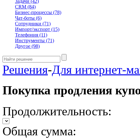
Задачи
(42)
CRM
(84)
Бизнес-процессы
(78)
Чат-боты
(6)
Сотрудники
(71)
Импорт/экспорт
(15)
Телефония
(11)
Инструменты
(71)
Другое
(98)
Решения
-
Для интернет-ма
Покупка продления куп
Продолжительность:
Общая сумма: