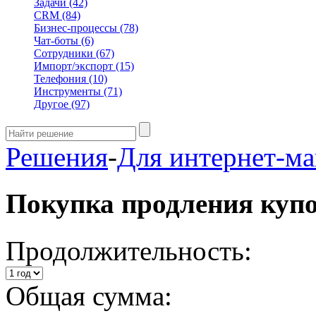
Задачи
(42)
CRM
(84)
Бизнес-процессы
(78)
Чат-боты
(6)
Сотрудники
(67)
Импорт/экспорт
(15)
Телефония
(10)
Инструменты
(71)
Другое
(97)
Решения
-
Для интернет-ма
Покупка продления куп
Продолжительность:
Общая сумма: