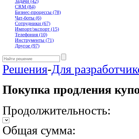
Задачи
(42)
CRM
(84)
Бизнес-процессы
(78)
Чат-боты
(6)
Сотрудники
(67)
Импорт/экспорт
(15)
Телефония
(10)
Инструменты
(71)
Другое
(97)
Решения
-
Для разработчик
Покупка продления куп
Продолжительность:
Общая сумма: