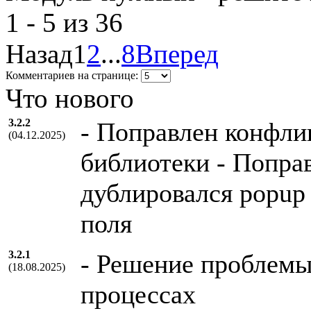
1 - 5 из 36
Назад
1
2
...
8
Вперед
Комментариев на странице:
Что нового
3.2.2
- Поправлен конфлик
(04.12.2025)
библиотеки - Поправ
дублировался popup
поля
3.2.1
- Решение проблемы
(18.08.2025)
процессах