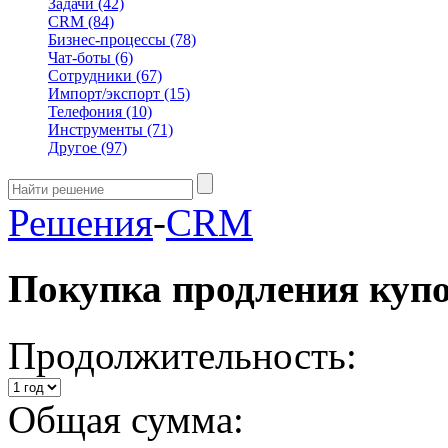
Задачи
(42)
CRM
(84)
Бизнес-процессы
(78)
Чат-боты
(6)
Сотрудники
(67)
Импорт/экспорт
(15)
Телефония
(10)
Инструменты
(71)
Другое
(97)
Решения
-
CRM
Покупка продления куп
Продолжительность:
Общая сумма: