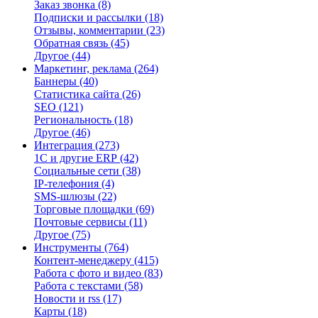
Заказ звонка
(8)
Подписки и рассылки
(18)
Отзывы, комментарии
(23)
Обратная связь
(45)
Другое
(44)
Маркетинг, реклама
(264)
Баннеры
(40)
Статистика сайта
(26)
SEO
(121)
Региональность
(18)
Другое
(46)
Интеграция
(273)
1С и другие ERP
(42)
Социальные сети
(38)
IP-телефония
(4)
SMS-шлюзы
(22)
Торговые площадки
(69)
Почтовые сервисы
(11)
Другое
(75)
Инструменты
(764)
Контент-менеджеру
(415)
Работа с фото и видео
(83)
Работа с текстами
(58)
Новости и rss
(17)
Карты
(18)