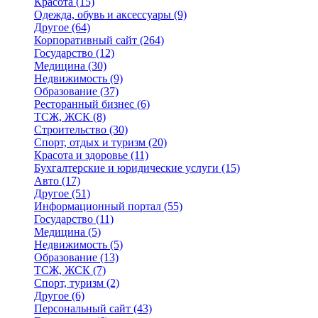
Красота
(15)
Одежда, обувь и аксессуары
(9)
Другое
(64)
Корпоративный сайт
(264)
Государство
(12)
Медицина
(30)
Недвижимость
(9)
Образование
(37)
Ресторанный бизнес
(6)
ТСЖ, ЖСК
(8)
Строительство
(30)
Спорт, отдых и туризм
(20)
Красота и здоровье
(11)
Бухгалтерские и юридические услуги
(15)
Авто
(17)
Другое
(51)
Информационный портал
(55)
Государство
(11)
Медицина
(5)
Недвижимость
(5)
Образование
(13)
ТСЖ, ЖСК
(7)
Спорт, туризм
(2)
Другое
(6)
Персональный сайт
(43)