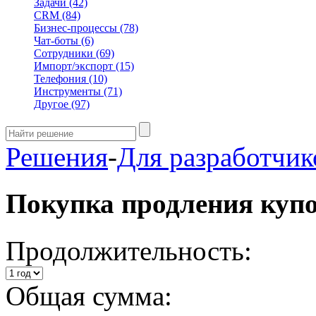
Задачи
(42)
CRM
(84)
Бизнес-процессы
(78)
Чат-боты
(6)
Сотрудники
(69)
Импорт/экспорт
(15)
Телефония
(10)
Инструменты
(71)
Другое
(97)
Решения
-
Для разработчик
Покупка продления куп
Продолжительность:
Общая сумма: