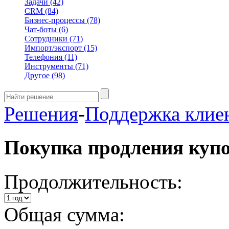
Задачи
(42)
CRM
(84)
Бизнес-процессы
(78)
Чат-боты
(6)
Сотрудники
(71)
Импорт/экспорт
(15)
Телефония
(11)
Инструменты
(71)
Другое
(98)
Решения
-
Поддержка клие
Покупка продления куп
Продолжительность:
Общая сумма: