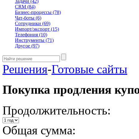
Задачи
(42)
CRM
(84)
Бизнес-процессы
(78)
Чат-боты
(6)
Сотрудники
(69)
Импорт/экспорт
(15)
Телефония
(10)
Инструменты
(71)
Другое
(97)
Решения
-
Готовые сайты
Покупка продления куп
Продолжительность:
Общая сумма: