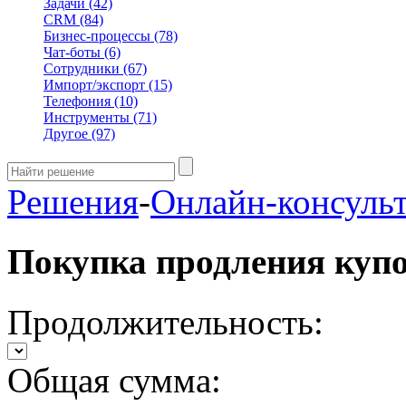
Задачи
(42)
CRM
(84)
Бизнес-процессы
(78)
Чат-боты
(6)
Сотрудники
(67)
Импорт/экспорт
(15)
Телефония
(10)
Инструменты
(71)
Другое
(97)
Решения
-
Онлайн-консуль
Покупка продления куп
Продолжительность:
Общая сумма: