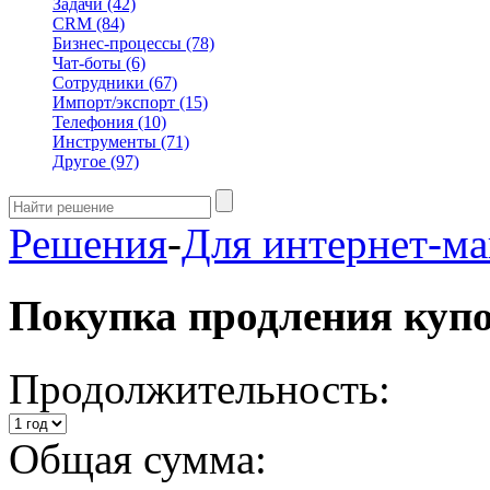
Задачи
(42)
CRM
(84)
Бизнес-процессы
(78)
Чат-боты
(6)
Сотрудники
(67)
Импорт/экспорт
(15)
Телефония
(10)
Инструменты
(71)
Другое
(97)
Решения
-
Для интернет-ма
Покупка продления куп
Продолжительность:
Общая сумма: