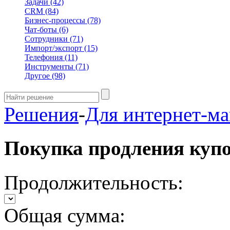
Задачи
(42)
CRM
(84)
Бизнес-процессы
(78)
Чат-боты
(6)
Сотрудники
(71)
Импорт/экспорт
(15)
Телефония
(11)
Инструменты
(71)
Другое
(98)
Решения
-
Для интернет-ма
Покупка продления куп
Продолжительность:
Общая сумма: