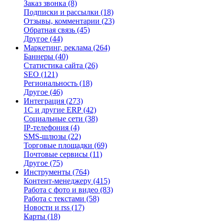
Заказ звонка
(8)
Подписки и рассылки
(18)
Отзывы, комментарии
(23)
Обратная связь
(45)
Другое
(44)
Маркетинг, реклама
(264)
Баннеры
(40)
Статистика сайта
(26)
SEO
(121)
Региональность
(18)
Другое
(46)
Интеграция
(273)
1С и другие ERP
(42)
Социальные сети
(38)
IP-телефония
(4)
SMS-шлюзы
(22)
Торговые площадки
(69)
Почтовые сервисы
(11)
Другое
(75)
Инструменты
(764)
Контент-менеджеру
(415)
Работа с фото и видео
(83)
Работа с текстами
(58)
Новости и rss
(17)
Карты
(18)