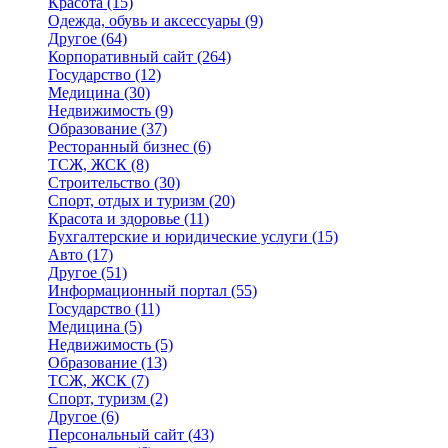
Красота
(15)
Одежда, обувь и аксессуары
(9)
Другое
(64)
Корпоративный сайт
(264)
Государство
(12)
Медицина
(30)
Недвижимость
(9)
Образование
(37)
Ресторанный бизнес
(6)
ТСЖ, ЖСК
(8)
Строительство
(30)
Спорт, отдых и туризм
(20)
Красота и здоровье
(11)
Бухгалтерские и юридические услуги
(15)
Авто
(17)
Другое
(51)
Информационный портал
(55)
Государство
(11)
Медицина
(5)
Недвижимость
(5)
Образование
(13)
ТСЖ, ЖСК
(7)
Спорт, туризм
(2)
Другое
(6)
Персональный сайт
(43)