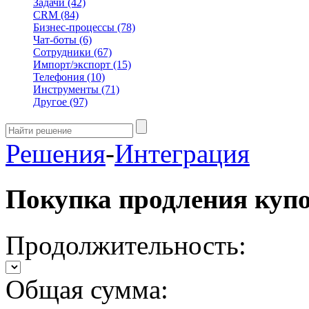
Задачи
(42)
CRM
(84)
Бизнес-процессы
(78)
Чат-боты
(6)
Сотрудники
(67)
Импорт/экспорт
(15)
Телефония
(10)
Инструменты
(71)
Другое
(97)
Решения
-
Интеграция
Покупка продления куп
Продолжительность:
Общая сумма: