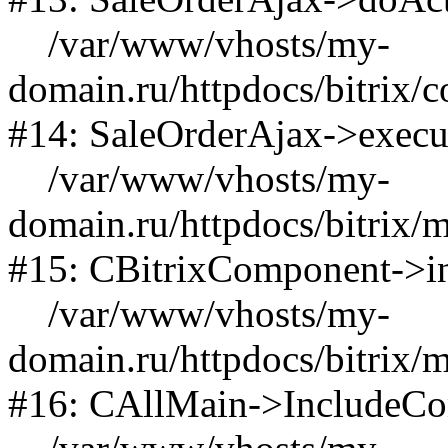
/var/www/vhosts/my-
domain.ru/httpdocs/bitrix/c
#14: SaleOrderAjax->exec
/var/www/vhosts/my-
domain.ru/httpdocs/bitrix/
#15: CBitrixComponent->
/var/www/vhosts/my-
domain.ru/httpdocs/bitrix/
#16: CAllMain->IncludeC