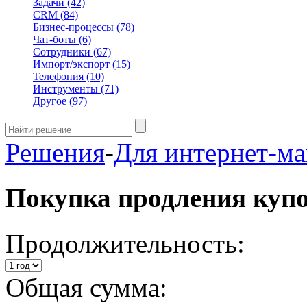
Задачи
(42)
CRM
(84)
Бизнес-процессы
(78)
Чат-боты
(6)
Сотрудники
(67)
Импорт/экспорт
(15)
Телефония
(10)
Инструменты
(71)
Другое
(97)
Решения
-
Для интернет-ма
Покупка продления куп
Продолжительность:
Общая сумма: