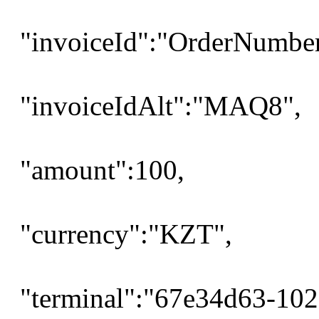
"invoiceId":"OrderNumber
"invoiceIdAlt":"MAQ8",
"amount":100,
"currency":"KZT",
"terminal":"67e34d63-102