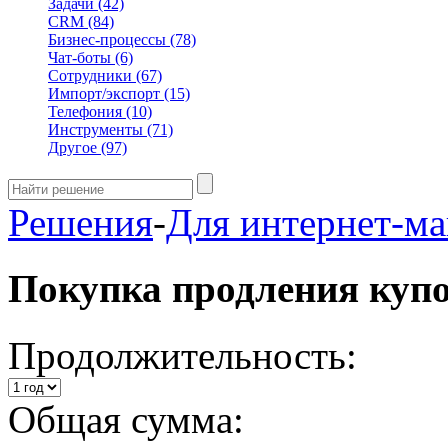
Задачи
(42)
CRM
(84)
Бизнес-процессы
(78)
Чат-боты
(6)
Сотрудники
(67)
Импорт/экспорт
(15)
Телефония
(10)
Инструменты
(71)
Другое
(97)
Решения
-
Для интернет-ма
Покупка продления куп
Продолжительность:
Общая сумма: