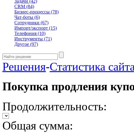
Задачи
(42)
CRM
(84)
Бизнес-процессы
(78)
Чат-боты
(6)
Сотрудники
(67)
Импорт/экспорт
(15)
Телефония
(10)
Инструменты
(71)
Другое
(97)
Решения
-
Статистика сайт
Покупка продления куп
Продолжительность:
Общая сумма: