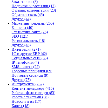
Заказ звонка
(8)
Подписки и рассылки
(17)
Отзывы, комментарии
(23)
Обратная связь
(45)
Другое
(44)
Маркетинг, реклама
(266)
Баннеры
(40)
Статистика сайта
(26)
SEO
(121)
Региональность
(18)
Другое
(46)
Интеграция
(271)
1С и другие ERP
(42)
Социальные сети
(38)
IP-телефония
(4)
SMS-шлюзы
(22)
Торговые площадки
(69)
Почтовые сервисы
(9)
Другое
(75)
Инструменты
(762)
Контент-менеджеру
(415)
Работа с фото и видео
(83)
Работа с текстами
(58)
Новости и rss
(17)
Карты
(18)