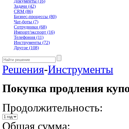
Документы
(16)
Задачи
(42)
CRM
(86)
Бизнес-процессы
(80)
Чат-боты
(7)
Сотрудники
(68)
Импорт/экспорт
(16)
Телефония
(11)
Инструменты
(72)
Другое
(108)
Решения
-
Инструменты
Покупка продления куп
Продолжительность:
Общая сумма: