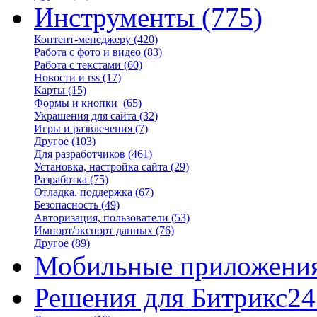
Инструменты
(775)
Контент-менеджеру
(420)
Работа с фото и видео
(83)
Работа с текстами
(60)
Новости и rss
(17)
Карты
(15)
Формы и кнопки
(65)
Украшения для сайта
(32)
Игры и развлечения
(7)
Другое
(103)
Для разработчиков
(461)
Установка, настройка сайта
(29)
Разработка
(75)
Отладка, поддержка
(67)
Безопасность
(49)
Авторизация, пользователи
(53)
Импорт/экспорт данных
(76)
Другое
(89)
Мобильные приложени
Решения для Битрикс24