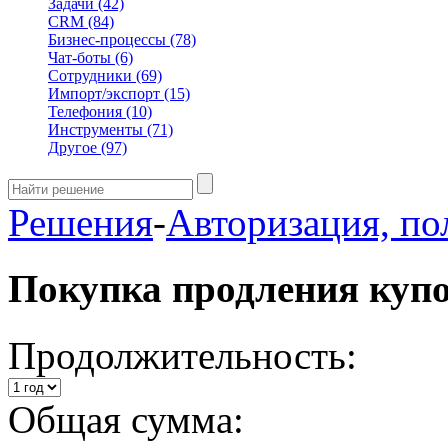
Задачи
(42)
CRM
(84)
Бизнес-процессы
(78)
Чат-боты
(6)
Сотрудники
(69)
Импорт/экспорт
(15)
Телефония
(10)
Инструменты
(71)
Другое
(97)
Решения
-
Авторизация, по
Покупка продления куп
Продолжительность:
Общая сумма: