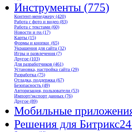
Инструменты
(775)
Контент-менеджеру
(420)
Работа с фото и видео
(83)
Работа с текстами
(60)
Новости и rss
(17)
Карты
(15)
Формы и кнопки
(65)
Украшения для сайта
(32)
Игры и развлечения
(7)
Другое
(103)
Для разработчиков
(461)
Установка, настройка сайта
(29)
Разработка
(75)
Отладка, поддержка
(67)
Безопасность
(49)
Авторизация, пользователи
(53)
Импорт/экспорт данных
(76)
Другое
(89)
Мобильные приложени
Решения для Битрикс24