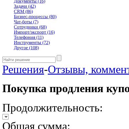
Документы
(16)
Задачи
(42)
CRM
(86)
Бизнес-процессы
(80)
Чат-боты
(7)
Сотрудники
(68)
Импорт/экспорт
(16)
Телефония
(11)
Инструменты
(72)
Другое
(108)
Решения
-
Отзывы, коммен
Покупка продления куп
Продолжительность:
Общая сумма: