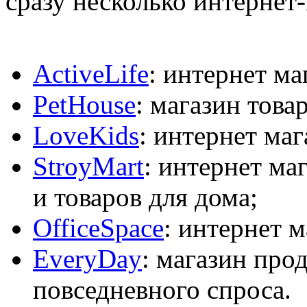
сразу несколько интернет
ActiveLife
: интернет ма
PetHouse
: магазин това
LoveKids
: интернет маг
StroyMart
: интернет ма
и товаров для дома;
OfficeSpace
: интернет м
EveryDay
: магазин про
повседневного спроса.