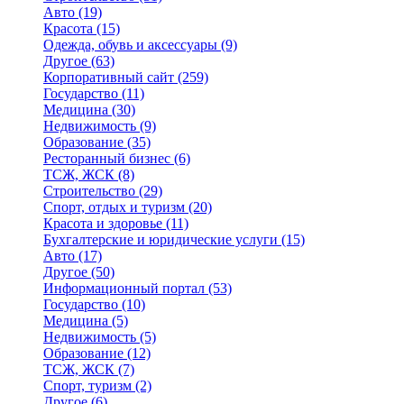
Авто
(19)
Красота
(15)
Одежда, обувь и аксессуары
(9)
Другое
(63)
Корпоративный сайт
(259)
Государство
(11)
Медицина
(30)
Недвижимость
(9)
Образование
(35)
Ресторанный бизнес
(6)
ТСЖ, ЖСК
(8)
Строительство
(29)
Спорт, отдых и туризм
(20)
Красота и здоровье
(11)
Бухгалтерские и юридические услуги
(15)
Авто
(17)
Другое
(50)
Информационный портал
(53)
Государство
(10)
Медицина
(5)
Недвижимость
(5)
Образование
(12)
ТСЖ, ЖСК
(7)
Спорт, туризм
(2)
Другое
(6)