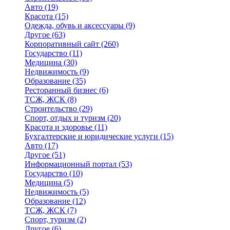
Авто
(19)
Красота
(15)
Одежда, обувь и аксессуары
(9)
Другое
(63)
Корпоративный сайт
(260)
Государство
(11)
Медицина
(30)
Недвижимость
(9)
Образование
(35)
Ресторанный бизнес
(6)
ТСЖ, ЖСК
(8)
Строительство
(29)
Спорт, отдых и туризм
(20)
Красота и здоровье
(11)
Бухгалтерские и юридические услуги
(15)
Авто
(17)
Другое
(51)
Информационный портал
(53)
Государство
(10)
Медицина
(5)
Недвижимость
(5)
Образование
(12)
ТСЖ, ЖСК
(7)
Спорт, туризм
(2)
Другое
(6)