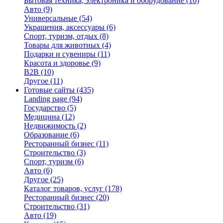
Бытовая техника, электроника и оборудование
(16)
Авто
(9)
Универсальные
(54)
Украшения, аксессуары
(6)
Спорт, туризм, отдых
(8)
Товары для животных
(4)
Подарки и сувениры
(11)
Красота и здоровье
(9)
B2B
(10)
Другое
(11)
Готовые сайты
(435)
Landing page
(94)
Государство
(5)
Медицина
(12)
Недвижимость
(2)
Образование
(6)
Ресторанный бизнес
(11)
Строительство
(3)
Спорт, туризм
(6)
Авто
(6)
Другое
(25)
Каталог товаров, услуг
(178)
Ресторанный бизнес
(20)
Строительство
(31)
Авто
(19)