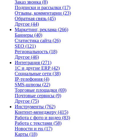
Заказ звонка
(8)
Подписки и рассылки
(17)
Отзывы, комментарии
(23)
Обратная связь
(45)
Другое
(44)
Маркетинг, реклама
(266)
Баннеры
(40)
Статистика сайта
(26)
SEO
(121)
Региональность
(18)
Другое
(46)
Интеграция
(271)
1С и другие ERP
(42)
Социальные сети
(38)
IP-телефония
(4)
SMS-шлюзы
(22)
Торговые площадки
(69)
Почтовые сервисы
(9)
Другое
(75)
Инструменты
(762)
Контент-менеджеру
(415)
Работа с фото и видео
(83)
Работа с текстами
(58)
Новости и rss
(17)
Карты
(18)