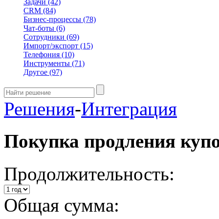
Задачи
(42)
CRM
(84)
Бизнес-процессы
(78)
Чат-боты
(6)
Сотрудники
(69)
Импорт/экспорт
(15)
Телефония
(10)
Инструменты
(71)
Другое
(97)
Решения
-
Интеграция
Покупка продления куп
Продолжительность:
Общая сумма: