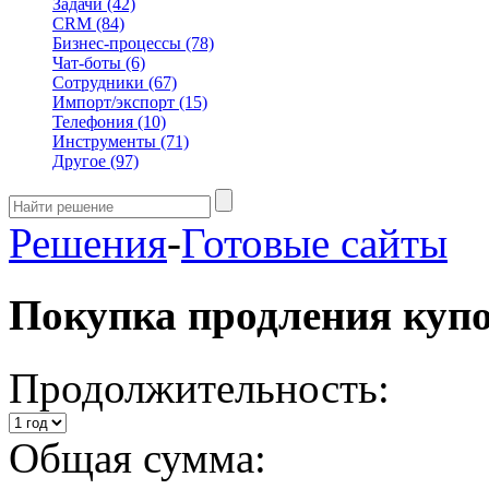
Задачи
(42)
CRM
(84)
Бизнес-процессы
(78)
Чат-боты
(6)
Сотрудники
(67)
Импорт/экспорт
(15)
Телефония
(10)
Инструменты
(71)
Другое
(97)
Решения
-
Готовые сайты
Покупка продления куп
Продолжительность:
Общая сумма: