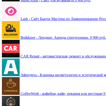
MusicArtist - Сайт для музыканта
9 900 руб.
Lash - Сайт Бьюти Мастера по Ламинированию Рес
Bulldozer - Лендинг. Аренда спецтехники.
9 900 руб.
CAR Repair - автомастерская, ремонт и обслуживани
Афродита - Клиника косметологии и эстетической
CoffeeWork - кофейня, кафе, пекарня или ресторан
9