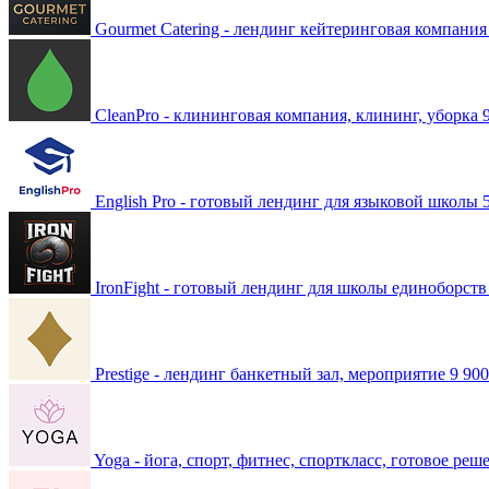
Gourmet Catering - лендинг кейтеринговая компания
CleanPro - клининговая компания, клининг, уборка
English Pro - готовый лендинг для языковой школы
IronFight - готовый лендинг для школы единоборств
Prestige - лендинг банкетный зал, мероприятие
9 900
Yoga - йога, спорт, фитнес, спорткласс, готовое реш