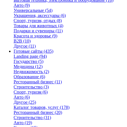
Бытовая техника, электроника и оборудование
(16)
Авто
(9)
Универсальные
(54)
Украшения, аксессуары
(6)
Спорт, туризм, отдых
(8)
Товары для животных
(4)
Подарки и сувениры
(11)
Красота и здоровье
(9)
B2B
(10)
Другое
(11)
Готовые сайты
(435)
Landing page
(94)
Государство
(5)
Медицина
(12)
Недвижимость
(2)
Образование
(6)
Ресторанный бизнес
(11)
Строительство
(3)
Спорт, туризм
(6)
Авто
(6)
Другое
(25)
Каталог товаров, услуг
(178)
Ресторанный бизнес
(20)
Строительство
(31)
Авто
(19)