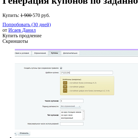
Генерация купонов по заданн
Купить:
1 900
570 руб.
Попробовать (30 дней)
от
Исаев Данил
Купить продление
Скриншоты