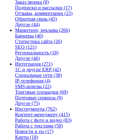
Заказ звонка
(8)
Подписки и рассылки
(17)
Отзывы, комментарии
(23)
Обратная связь
(45)
Другое
(44)
Маркетинг, реклама
(266)
Баннеры
(40)
Статистика сайта
(26)
SEO
(121)
Региональность
(18)
Другое
(46)
Интеграция
(271)
1С и другие ERP
(42)
Социальные сети
(38)
IP-телефония
(4)
SMS-шлюзы
(22)
Торговые площадки
(69)
Почтовые сервисы
(9)
Другое
(75)
Инструменты
(762)
Контент-менеджеру
(415)
Работа с фото и видео
(83)
Работа с текстами
(58)
Новости и rss
(17)
Карты
(18)