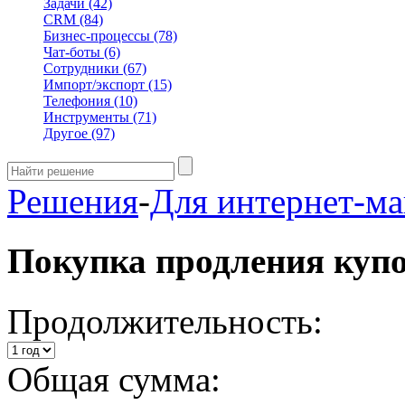
Задачи
(42)
CRM
(84)
Бизнес-процессы
(78)
Чат-боты
(6)
Сотрудники
(67)
Импорт/экспорт
(15)
Телефония
(10)
Инструменты
(71)
Другое
(97)
Решения
-
Для интернет-ма
Покупка продления куп
Продолжительность:
Общая сумма: