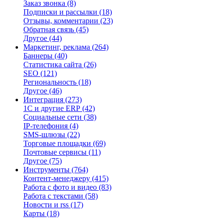
Заказ звонка
(8)
Подписки и рассылки
(18)
Отзывы, комментарии
(23)
Обратная связь
(45)
Другое
(44)
Маркетинг, реклама
(264)
Баннеры
(40)
Статистика сайта
(26)
SEO
(121)
Региональность
(18)
Другое
(46)
Интеграция
(273)
1С и другие ERP
(42)
Социальные сети
(38)
IP-телефония
(4)
SMS-шлюзы
(22)
Торговые площадки
(69)
Почтовые сервисы
(11)
Другое
(75)
Инструменты
(764)
Контент-менеджеру
(415)
Работа с фото и видео
(83)
Работа с текстами
(58)
Новости и rss
(17)
Карты
(18)