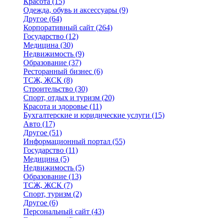
Красота
(15)
Одежда, обувь и аксессуары
(9)
Другое
(64)
Корпоративный сайт
(264)
Государство
(12)
Медицина
(30)
Недвижимость
(9)
Образование
(37)
Ресторанный бизнес
(6)
ТСЖ, ЖСК
(8)
Строительство
(30)
Спорт, отдых и туризм
(20)
Красота и здоровье
(11)
Бухгалтерские и юридические услуги
(15)
Авто
(17)
Другое
(51)
Информационный портал
(55)
Государство
(11)
Медицина
(5)
Недвижимость
(5)
Образование
(13)
ТСЖ, ЖСК
(7)
Спорт, туризм
(2)
Другое
(6)
Персональный сайт
(43)