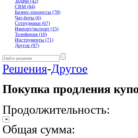
Задачи
(42)
CRM
(84)
Бизнес-процессы
(78)
Чат-боты
(6)
Сотрудники
(67)
Импорт/экспорт
(15)
Телефония
(10)
Инструменты
(71)
Другое
(97)
Решения
-
Другое
Покупка продления куп
Продолжительность:
Общая сумма: