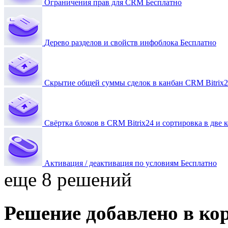
Ограничения прав для CRM
Бесплатно
Дерево разделов и свойств инфоблока
Бесплатно
Скрытие общей суммы сделок в канбан CRM Bitrix
Свёртка блоков в CRM Bitrix24 и сортировка в две
Активация / деактивация по условиям
Бесплатно
еще 8 решений
Решение добавлено в ко