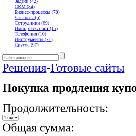
Задачи
(42)
CRM
(84)
Бизнес-процессы
(78)
Чат-боты
(6)
Сотрудники
(69)
Импорт/экспорт
(15)
Телефония
(10)
Инструменты
(71)
Другое
(97)
Решения
-
Готовые сайты
Покупка продления куп
Продолжительность:
Общая сумма: