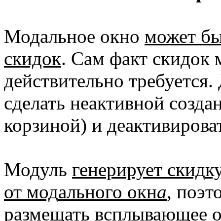
Модальное окно
может бы
скидок
. Сам факт скидок 
действительно требуется. 
сделать неактивной созда
корзиной) и деактивирова
Модуль
генерирует скид
к
от мод
ального окн
а
, поэт
размещать всплывающее о