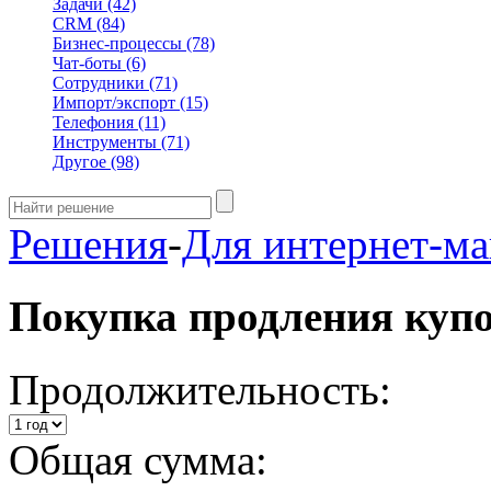
Задачи
(42)
CRM
(84)
Бизнес-процессы
(78)
Чат-боты
(6)
Сотрудники
(71)
Импорт/экспорт
(15)
Телефония
(11)
Инструменты
(71)
Другое
(98)
Решения
-
Для интернет-ма
Покупка продления куп
Продолжительность:
Общая сумма: