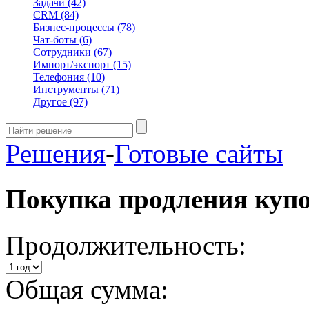
Задачи
(42)
CRM
(84)
Бизнес-процессы
(78)
Чат-боты
(6)
Сотрудники
(67)
Импорт/экспорт
(15)
Телефония
(10)
Инструменты
(71)
Другое
(97)
Решения
-
Готовые сайты
Покупка продления куп
Продолжительность:
Общая сумма: