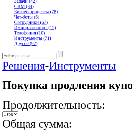
Задачи
(42)
CRM
(84)
Бизнес-процессы
(78)
Чат-боты
(6)
Сотрудники
(67)
Импорт/экспорт
(15)
Телефония
(10)
Инструменты
(71)
Другое
(97)
Решения
-
Инструменты
Покупка продления куп
Продолжительность:
Общая сумма: