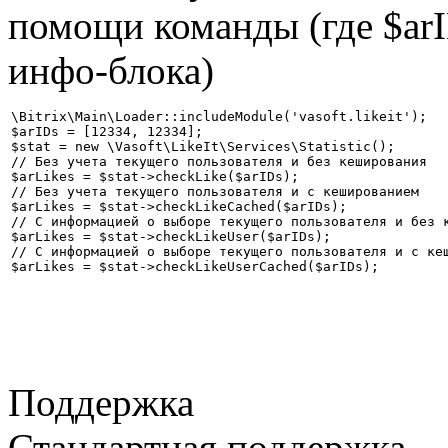
помощи команды (где $arI
инфо-блока)
\Bitrix\Main\Loader::includeModule('vasoft.likeit');

$arIDs = [12334, 12334];

$stat = new \Vasoft\LikeIt\Services\Statistic(); 

// Без учета текущего пользователя и без кеширования

$arLikes = $stat->checkLike($arIDs);

// Без учета текущего пользователя и с кешированием

$arLikes = $stat->checkLikeCached($arIDs);

// С информацией о выборе текущего пользователя и без к
$arLikes = $stat->checkLikeUser($arIDs);

// С информацией о выборе текущего пользователя и с кеш
Поддержка
Стандартная поддержка