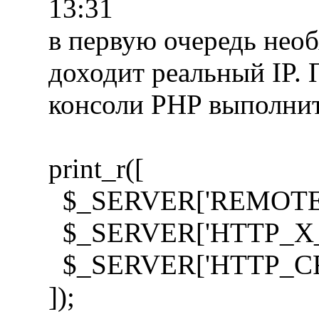
13:31
в первую очередь необ
доходит реальный IP. 
консоли PHP выполни
print_r([
$_SERVER['REMOTE
$_SERVER['HTTP_X_
$_SERVER['HTTP_CF
]);