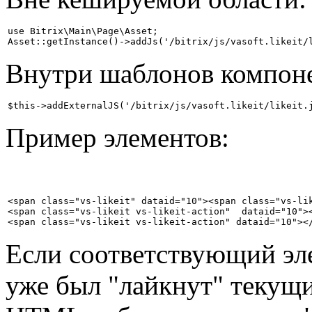
use Bitrix\Main\Page\Asset;

Внутри шаблонов компоне
$this->addExternalJS('/bitrix/js/vasoft.likeit/likeit.
Пример элементов:
<span class="vs-likeit" dataid="10"><span class="vs-lik
<span class="vs-likeit vs-likeit-action"  dataid="10"><
<span class="vs-likeit vs-likeit-action" dataid="10"><
Если соответствующий эл
уже был "лайкнут" текущи