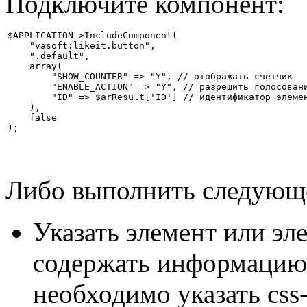
Подключите компонент:
$APPLICATION->IncludeComponent(

    "vasoft:likeit.button",

    ".default",

    array(

        "SHOW_COUNTER" => "Y", // отображать счетчик

        "ENABLE_ACTION" => "Y", // разрешить голосовани
        "ID" => $arResult['ID'] // идентификатор элемен
    ),

    false

);
Либо выполнить следующ
Указать элемент или эл
содержать информацию 
необходимо указать css-к