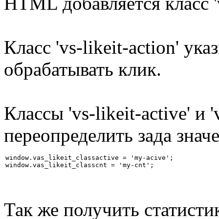
HTML добавляется класс 'vs
Класс 'vs-likeit-action' у
обрабатывать клик.
Классы 'vs-likeit-active' и 
переопределить зада знач
window.vas_likeit_classactive = 'my-acive';

Так же получить статисти