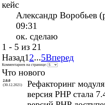
кейс
Александр Воробьев (
09:31
ок. сделаю
1 - 5 из 21
Назад
1
2
...
5
Вперед
Комментариев на странице:
Что нового
2.0.0
Рефакторинг модул
(30.12.2021)
версия PHP стала 7.
версий PHP доступе