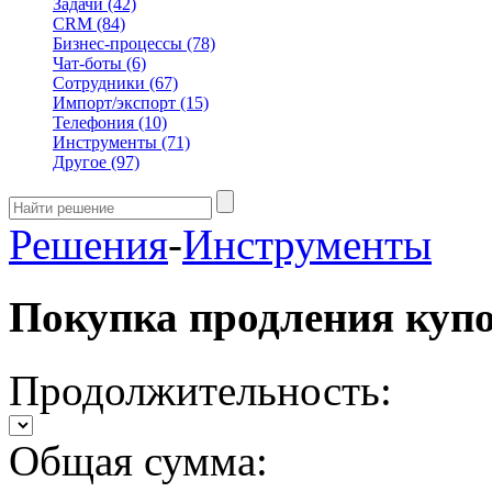
Задачи
(42)
CRM
(84)
Бизнес-процессы
(78)
Чат-боты
(6)
Сотрудники
(67)
Импорт/экспорт
(15)
Телефония
(10)
Инструменты
(71)
Другое
(97)
Решения
-
Инструменты
Покупка продления куп
Продолжительность:
Общая сумма: