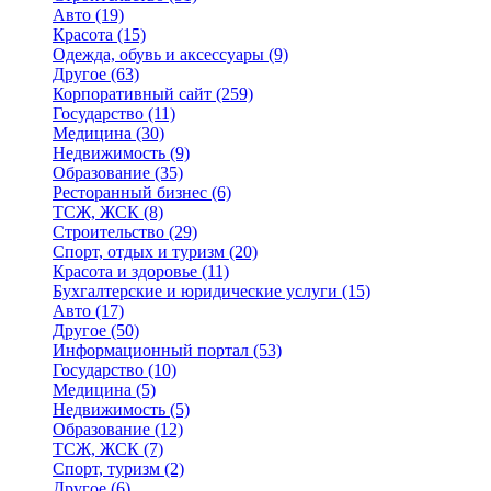
Авто
(19)
Красота
(15)
Одежда, обувь и аксессуары
(9)
Другое
(63)
Корпоративный сайт
(259)
Государство
(11)
Медицина
(30)
Недвижимость
(9)
Образование
(35)
Ресторанный бизнес
(6)
ТСЖ, ЖСК
(8)
Строительство
(29)
Спорт, отдых и туризм
(20)
Красота и здоровье
(11)
Бухгалтерские и юридические услуги
(15)
Авто
(17)
Другое
(50)
Информационный портал
(53)
Государство
(10)
Медицина
(5)
Недвижимость
(5)
Образование
(12)
ТСЖ, ЖСК
(7)
Спорт, туризм
(2)
Другое
(6)