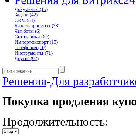
Документы
(15)
Задачи
(42)
CRM
(84)
Бизнес-процессы
(78)
Чат-боты
(6)
Сотрудники
(69)
Импорт/экспорт
(15)
Телефония
(10)
Инструменты
(71)
Другое
(97)
Решения
-
Для разработчик
Покупка продления куп
Продолжительность: