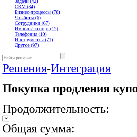
Задачи
(42)
CRM
(84)
Бизнес-процессы
(78)
Чат-боты
(6)
Сотрудники
(67)
Импорт/экспорт
(15)
Телефония
(10)
Инструменты
(71)
Другое
(97)
Решения
-
Интеграция
Покупка продления куп
Продолжительность:
Общая сумма: