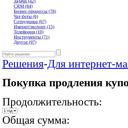
Задачи
(42)
CRM
(84)
Бизнес-процессы
(78)
Чат-боты
(6)
Сотрудники
(67)
Импорт/экспорт
(15)
Телефония
(10)
Инструменты
(71)
Другое
(97)
Решения
-
Для интернет-ма
Покупка продления куп
Продолжительность:
Общая сумма: