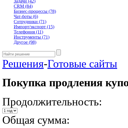
Задачи
(42)
CRM
(84)
Бизнес-процессы
(78)
Чат-боты
(6)
Сотрудники
(71)
Импорт/экспорт
(15)
Телефония
(11)
Инструменты
(71)
Другое
(98)
Решения
-
Готовые сайты
Покупка продления куп
Продолжительность:
Общая сумма: