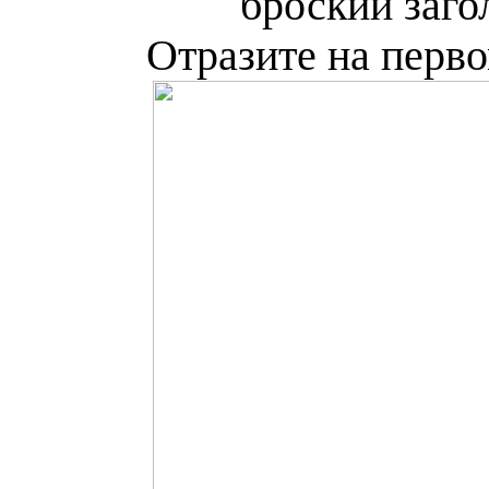
броский заго
Отразите на перво