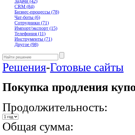
Задачи
(42)
CRM
(84)
Бизнес-процессы
(78)
Чат-боты
(6)
Сотрудники
(71)
Импорт/экспорт
(15)
Телефония
(11)
Инструменты
(71)
Другое
(98)
Решения
-
Готовые сайты
Покупка продления куп
Продолжительность:
Общая сумма: