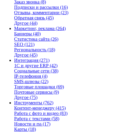
Заказ звонка
(8)
Подписки и рассылки
(16)
Отзывы, комментарии
(23)
Обратная связь
(45)
Другое
(44)
Маркетинг, реклама
(264)
Баннеры
(40)
Статистика сайта
(26)
SEO
(121)
Региональность
(18)
Другое
(45)
Интеграция
(271)
1С и другие ERP
(42)
Социальные сети
(38)
IP-телефония
(4)
SMS-шлюзы
(22)
Торговые площадки
(69)
Почтовые сервисы
(9)
Другое
(75)
Инструменты
(762)
Контент-менеджеру
(415)
Работа с фото и видео
(83)
Работа с текстами
(58)
Новости и rss
(17)
Карты
(18)