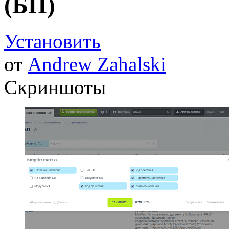
(БП)
Установить
от
Andrew Zahalski
Скриншоты