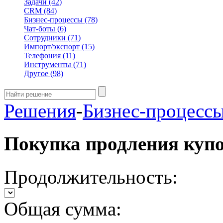
Задачи
(42)
CRM
(84)
Бизнес-процессы
(78)
Чат-боты
(6)
Сотрудники
(71)
Импорт/экспорт
(15)
Телефония
(11)
Инструменты
(71)
Другое
(98)
Решения
-
Бизнес-процесс
Покупка продления куп
Продолжительность:
Общая сумма: