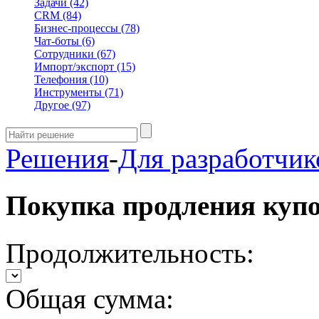
Задачи
(42)
CRM
(84)
Бизнес-процессы
(78)
Чат-боты
(6)
Сотрудники
(67)
Импорт/экспорт
(15)
Телефония
(10)
Инструменты
(71)
Другое
(97)
Решения
-
Для разработчик
Покупка продления куп
Продолжительность:
Общая сумма: