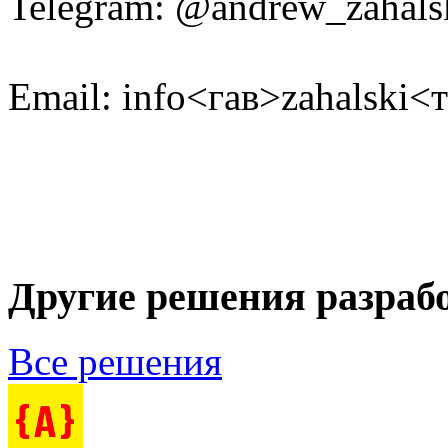
Telegram: @andrew_zahals
Email: info<гав>zahalski<
Другие решения разраб
Все решения